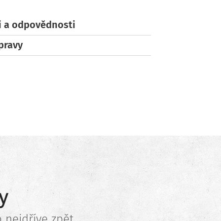
i a odpovědnosti
pravy
y
nejdříve zpět.