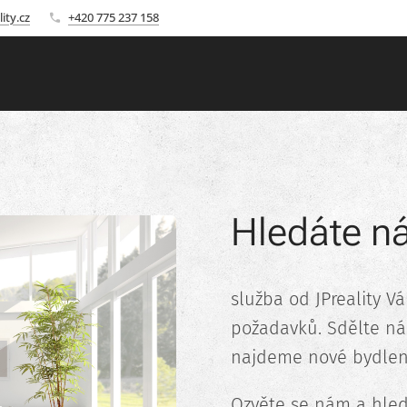
ity.cz
+420 775 237 158
Hledáte ná
služba od JPreality V
požadavků. Sdělte n
najdeme nové bydlení
Ozvěte se nám a hle