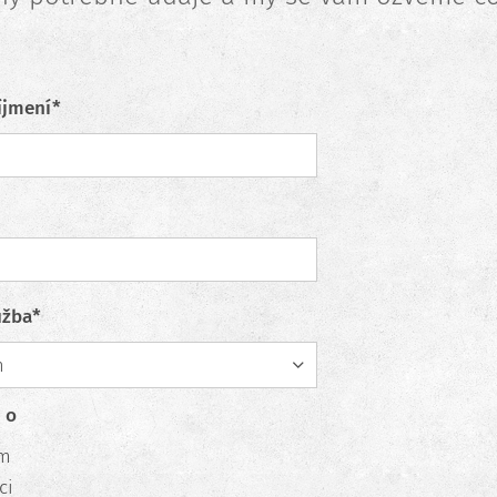
íjmení*
užba*
 o
em
ci