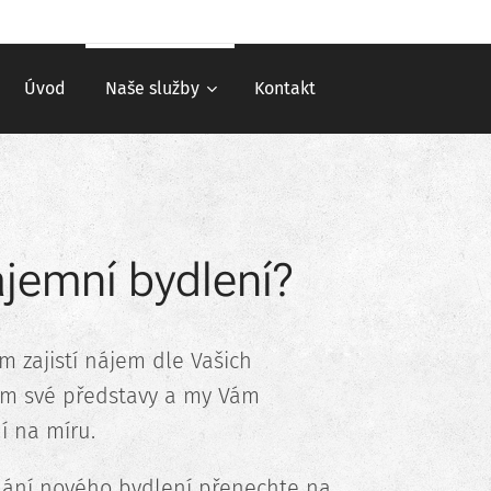
Úvod
Naše služby
Kontakt
jemní bydlení?
ám zajistí nájem dle Vašich
ám své představy a my Vám
 na míru.
dání nového bydlení přenechte na