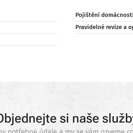
Pojištění domácnost
Pravidelné revize a o
Objednejte si naše služb
ny potřebné údaje a my se vám ozveme co 