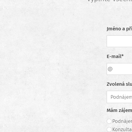
Jméno a př
E-mail*
Zvolená sl
Mám zájem
Podnáj
Konzulta