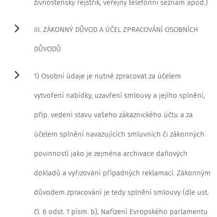
živnostenský rejstřík, veřejný telefonní seznam apod.)
III. ZÁKONNÝ DŮVOD A ÚČEL ZPRACOVÁNÍ OSOBNÍCH
DŮVODŮ
1) Osobní údaje je nutné zpracovat za účelem
vytvoření nabídky, uzavření smlouvy a jejího splnění,
příp. vedení stavu vašeho zákaznického účtu a za
účelem splnění navazujících smluvních či zákonných
povinností jako je zejména archivace daňových
dokladů a vyřizování případných reklamací. Zákonným
důvodem zpracování je tedy splnění smlouvy (dle ust.
čl. 6 odst. 1 písm. b), Nařízení Evropského parlamentu